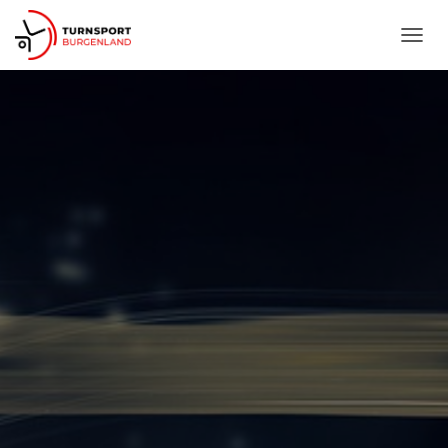
N
A
V
I
G
A
T
I
O
N
U
M
S
C
H
A
L
T
E
N