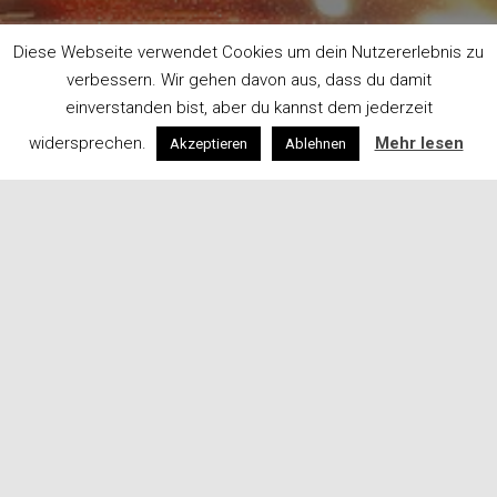
Diese Webseite verwendet Cookies um dein Nutzererlebnis zu
verbessern. Wir gehen davon aus, dass du damit
einverstanden bist, aber du kannst dem jederzeit
widersprechen.
Mehr lesen
Akzeptieren
Ablehnen
Turnsport Burgenland ist der kleinste der neun
österreichischen Landesturnverbände. Er ist Mitglied
des Turnsport Austria und vertritt die Disziplinen des
Spitzensports
Kunstturnen
,
Rhythmische Gymnastik
und
Trampolinspringen
, aber auch die Disziplinen
Parkour
,
Sportaerobic
,
Sportakrobatik
,
Team-
Turnen
,
Turn10
,
vielseitiges Kinderturnen
und im
Burgenland auch
Rope Skipping
.