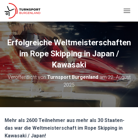
N
A
V
I
G
Erfolgreiche Weltmeisterschaften
A
T
im Rope Skipping in Japan /
I
O
Kawasaki
N
U
Veröffentlicht von
Turnsport Burgenland
am
22. August
M
2025
S
C
H
A
L
T
Mehr als 2600 Teilnehmer aus mehr als 30 Staaten-
E
N
das war die Weltmeisterschaft im Rope Skipping in
Kawasaki / Japan!