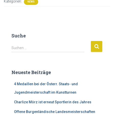
Kategorien:
NEWS
Suche
S
Suchen …
u
c
h
e
Neueste Beiträge
n
n
4 Medaillen bei der Österr. Staats- und
a
c
Jugendmeisterschaft im Kunstturnen
h
:
Charlize Mörz ist erneut Sportlerin des Jahres
Offene Burgenländische Landesmeisterschaften