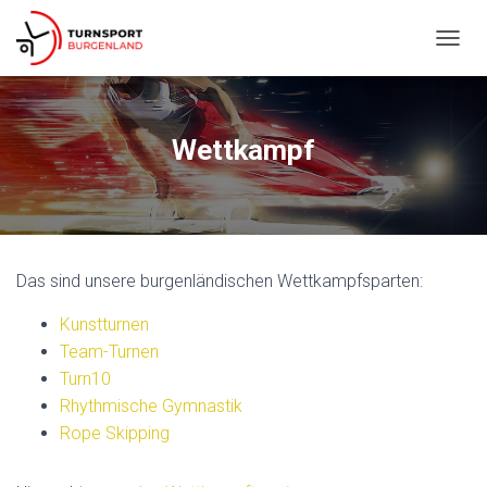
N
A
V
I
G
Wettkampf
A
T
I
O
N
U
Das sind unsere burgenländischen Wettkampfsparten:
M
S
Kunstturnen
C
H
Team-Turnen
A
Turn10
L
Rhythmische Gymnastik
T
E
Rope Skipping
N