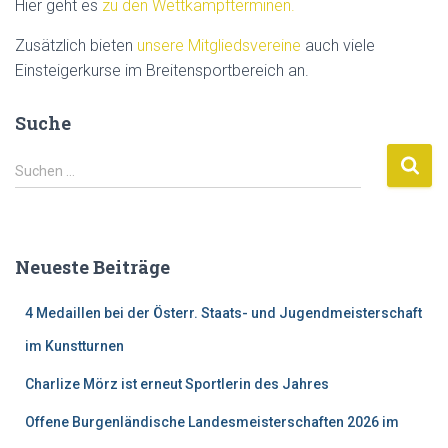
Hier geht es
zu den Wettkampfterminen.
Zusätzlich bieten
unsere Mitgliedsvereine
auch viele
Einsteigerkurse im Breitensportbereich an.
Suche
S
Suchen …
u
c
h
e
Neueste Beiträge
n
n
4 Medaillen bei der Österr. Staats- und Jugendmeisterschaft
a
c
im Kunstturnen
h
:
Charlize Mörz ist erneut Sportlerin des Jahres
Offene Burgenländische Landesmeisterschaften 2026 im