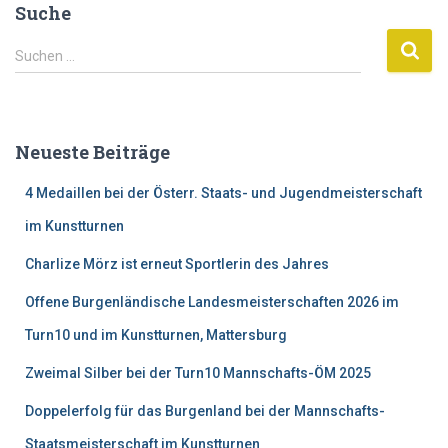
Suche
S
Suchen …
u
c
h
e
Neueste Beiträge
n
n
4 Medaillen bei der Österr. Staats- und Jugendmeisterschaft
a
c
im Kunstturnen
h
Charlize Mörz ist erneut Sportlerin des Jahres
:
Offene Burgenländische Landesmeisterschaften 2026 im
Turn10 und im Kunstturnen, Mattersburg
Zweimal Silber bei der Turn10 Mannschafts-ÖM 2025
Doppelerfolg für das Burgenland bei der Mannschafts-
Staatsmeisterschaft im Kunstturnen