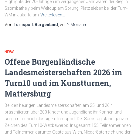
Highlights der 20-Jährigen im vergangenen Jahr waren der Sieg in
Szombathely beim Weltcup am Sprung, Platz sieben bei der Turn-
WM in Jakarta am
Weiterlesen…
Von
Turnsport Burgenland
, vor
2 Monaten
NEWS
Offene Burgenländische
Landesmeisterschaften 2026 im
Turn10 und im Kunstturnen,
Mattersburg
Bei den heurigen Landesmeisterschaften am 25. und 26.4
präsentierten über 200 Kinder und Jugendliche ihr Können und
sorgten für hochklassigen Turnsport. Der Samstag stand ganz im
Zeichen des Turn10-Wettbewerbs. Insgesamt 155 Teilnehmerinnen
und Teilnehmer, darunter Gäste aus Wien, Niederösterreich und der