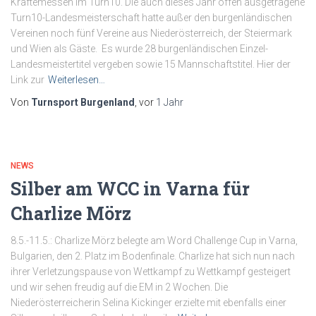
Kräftemessen im Turn10. Die auch dieses Jahr offen ausgetragene
Turn10-Landesmeisterschaft hatte außer den burgenländischen
Vereinen noch fünf Vereine aus Niederösterreich, der Steiermark
und Wien als Gäste. Es wurde 28 burgenländischen Einzel-
Landesmeistertitel vergeben sowie 15 Mannschaftstitel. Hier der
Link zur
Weiterlesen…
Von
Turnsport Burgenland
, vor
1 Jahr
NEWS
Silber am WCC in Varna für
Charlize Mörz
8.5.-11.5.: Charlize Mörz belegte am Word Challenge Cup in Varna,
Bulgarien, den 2. Platz im Bodenfinale. Charlize hat sich nun nach
ihrer Verletzungspause von Wettkampf zu Wettkampf gesteigert
und wir sehen freudig auf die EM in 2 Wochen. Die
Niederösterreicherin Selina Kickinger erzielte mit ebenfalls einer