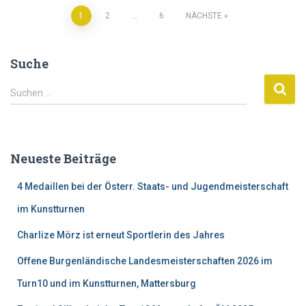
1
2
…
6
NÄCHSTE
Beitragsnavigation
Suche
S
Suchen …
u
c
h
e
Neueste Beiträge
n
n
4 Medaillen bei der Österr. Staats- und Jugendmeisterschaft
a
c
im Kunstturnen
h
Charlize Mörz ist erneut Sportlerin des Jahres
:
Offene Burgenländische Landesmeisterschaften 2026 im
Turn10 und im Kunstturnen, Mattersburg