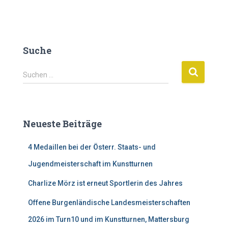
Suche
S
Suchen …
u
c
h
e
Neueste Beiträge
n
n
4 Medaillen bei der Österr. Staats- und
a
c
Jugendmeisterschaft im Kunstturnen
h
:
Charlize Mörz ist erneut Sportlerin des Jahres
Offene Burgenländische Landesmeisterschaften
2026 im Turn10 und im Kunstturnen, Mattersburg