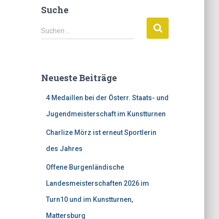
Suche
S
Suchen …
u
c
h
e
Neueste Beiträge
n
n
4 Medaillen bei der Österr. Staats- und
a
c
Jugendmeisterschaft im Kunstturnen
h
Charlize Mörz ist erneut Sportlerin
:
des Jahres
Offene Burgenländische
Landesmeisterschaften 2026 im
Turn10 und im Kunstturnen,
Mattersburg