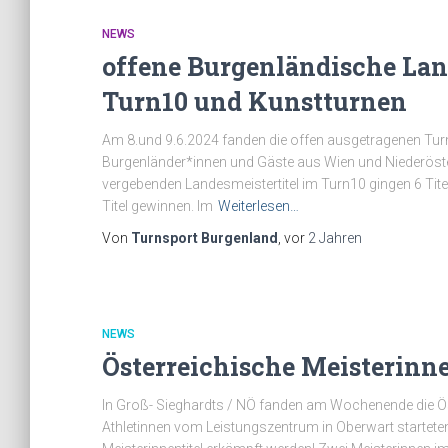
NEWS
offene Burgenländische Lan
Turn10 und Kunstturnen
Am 8.und 9.6.2024 fanden die offen ausgetragenen Turn
Burgenländer*innen und Gäste aus Wien und Niederöster
vergebenden Landesmeistertitel im Turn10 gingen 6 Tit
Titel gewinnen. Im
Weiterlesen…
Von
Turnsport Burgenland
, vor
2 Jahren
NEWS
Österreichische Meisterinn
In Groß- Sieghardts / NÖ fanden am Wochenende die Ös
Athletinnen vom Leistungszentrum in Oberwart starteten 