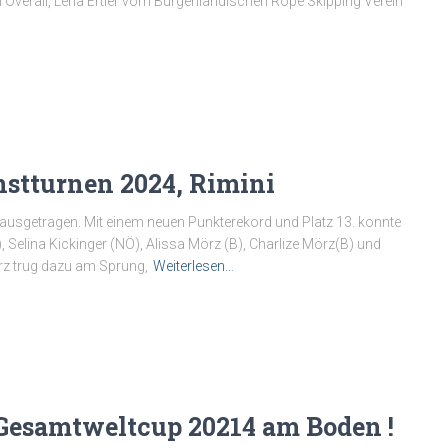
m Overall, Lena Ertler vom Burgenländischen Rope Skipping Verein
stturnen 2024, Rimini
 ausgetragen. Mit einem neuen Punkterekord und Platz 13. konnte
 Selina Kickinger (NÖ), Alissa Mörz (B), Charlize Mörz(B) und
rz trug dazu am Sprung,
Weiterlesen…
Gesamtweltcup 20214 am Boden !