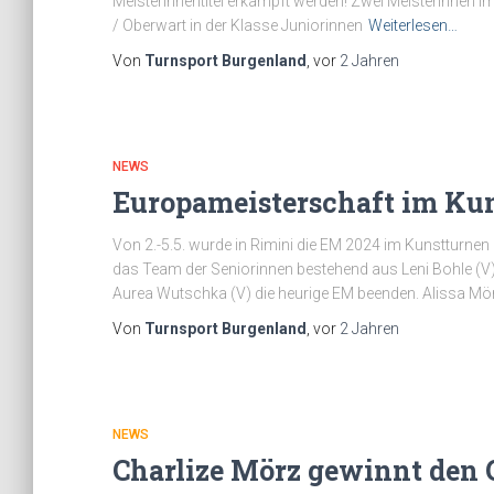
Meisterinnentitel erkämpft werden! Zwei Meisterinnen i
/ Oberwart in der Klasse Juniorinnen
Weiterlesen…
Von
Turnsport Burgenland
, vor
2 Jahren
NEWS
Europameisterschaft im Kun
Von 2.-5.5. wurde in Rimini die EM 2024 im Kunstturnen
das Team der Seniorinnen bestehend aus Leni Bohle (V),
Aurea Wutschka (V) die heurige EM beenden. Alissa Mö
Von
Turnsport Burgenland
, vor
2 Jahren
NEWS
Charlize Mörz gewinnt den 