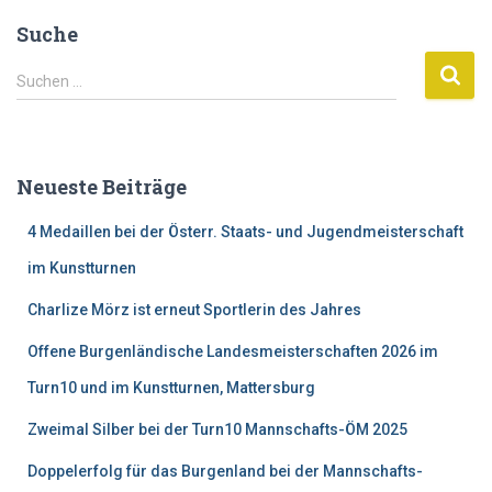
Suche
S
Suchen …
u
c
h
e
Neueste Beiträge
n
n
4 Medaillen bei der Österr. Staats- und Jugendmeisterschaft
a
c
im Kunstturnen
h
Charlize Mörz ist erneut Sportlerin des Jahres
:
Offene Burgenländische Landesmeisterschaften 2026 im
Turn10 und im Kunstturnen, Mattersburg
Zweimal Silber bei der Turn10 Mannschafts-ÖM 2025
Doppelerfolg für das Burgenland bei der Mannschafts-