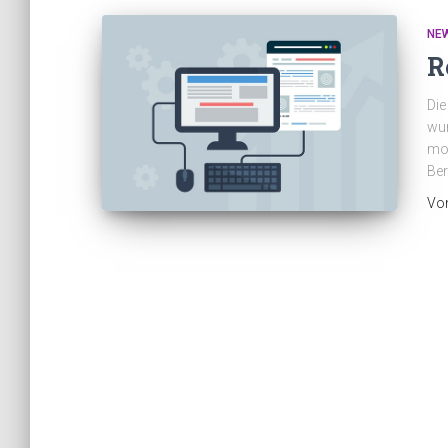
NE
R
Die
wur
mod
Ber
Vo