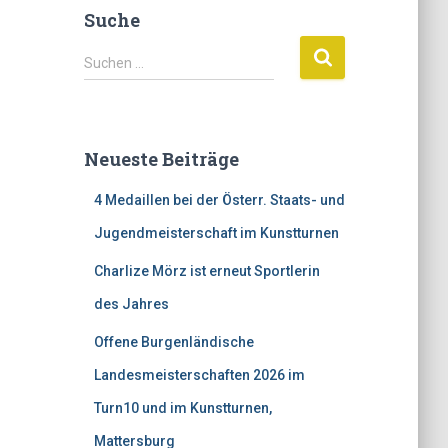
Suche
S
Suchen …
u
c
h
e
Neueste Beiträge
n
n
4 Medaillen bei der Österr. Staats- und
a
c
Jugendmeisterschaft im Kunstturnen
h
Charlize Mörz ist erneut Sportlerin
:
des Jahres
Offene Burgenländische
Landesmeisterschaften 2026 im
Turn10 und im Kunstturnen,
Mattersburg