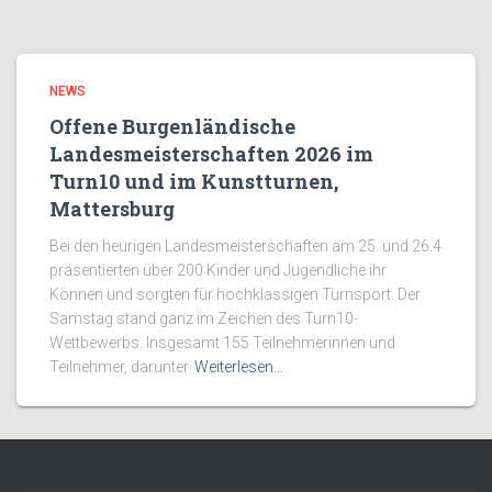
NEWS
Offene Burgenländische
Landesmeisterschaften 2026 im
Turn10 und im Kunstturnen,
Mattersburg
Bei den heurigen Landesmeisterschaften am 25. und 26.4
präsentierten über 200 Kinder und Jugendliche ihr
Können und sorgten für hochklassigen Turnsport. Der
Samstag stand ganz im Zeichen des Turn10-
Wettbewerbs. Insgesamt 155 Teilnehmerinnen und
Teilnehmer, darunter
Weiterlesen…