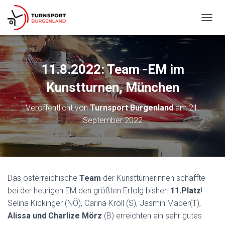
N
A
V
I
G
11.8.2022: Team -EM im
A
T
Kunstturnen, München
I
O
Veröffentlicht von
Turnsport Burgenland
am
21.
N
September 2022
U
M
S
C
H
A
Das österreichische
Team
der Kunstturnerinnen schaffte
L
T
bei der heurigen EM den größten Erfolg bisher:
11.Platz
!
E
Selina Kickinger (NÖ), Carina Kröll (S), Jasmin Mader(T),
N
Alissa und Charlize Mörz
(B) erreichten ein sehr gutes