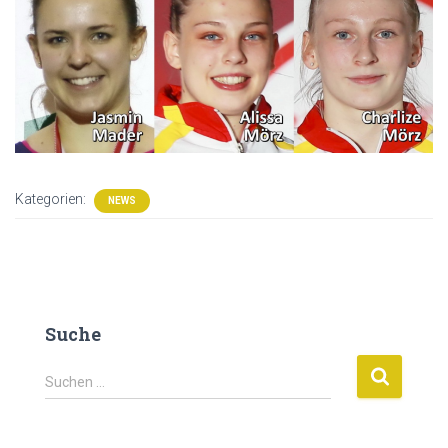
Kategorien:
NEWS
Suche
S
Suchen …
u
c
h