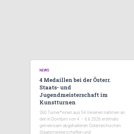
NEWS
4 Medaillen bei der Österr.
Staats- und
Jugendmeisterschaft im
Kunstturnen
260 Turner*innen aus 54 Vereinen nahmen an
den in Dornbirn von 4. – 6.6.2026 erstmals
gemeinsam abgehaltenen Österreichischen
Staatsmeisterschaften und