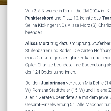
Von 2.-5.5. wurde in Rimini die EM 2024 im 
Punkterekord
und Platz 13. konnte das
Te
Selina Kickinger (NÖ), Alissa Mörz (B), Char
beenden.
Alissa Mörz
trug dazu am Sprung, Stufenba
Stufenbarren und Boden. Die zarten Hoffnunge
eines Großereignisses glänzen kann, fiel leid
Opfer. Charlize beendete ihre Bodenübung al
der 124 Bodenturnerinnen.
Bei den
Juniorinnen
vertraten Mia Bohle (14
W), Romana Stadtthaler (15, W) und Helena Z
allen 4 Geräten, beendete sie mit dem jewei
Gesamt-Einzelwertung 64.. Alle Mädchen turn