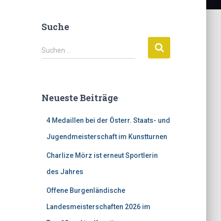
Suche
S
Suchen …
u
c
h
e
Neueste Beiträge
n
n
4 Medaillen bei der Österr. Staats- und
a
c
Jugendmeisterschaft im Kunstturnen
h
:
Charlize Mörz ist erneut Sportlerin
des Jahres
Offene Burgenländische
Landesmeisterschaften 2026 im