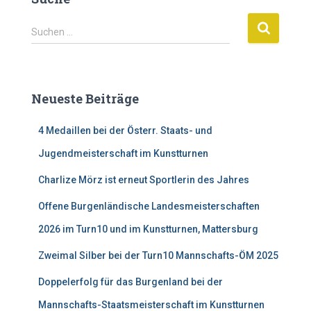
S
Suchen …
u
c
h
e
Neueste Beiträge
n
n
4 Medaillen bei der Österr. Staats- und
a
c
Jugendmeisterschaft im Kunstturnen
h
:
Charlize Mörz ist erneut Sportlerin des Jahres
Offene Burgenländische Landesmeisterschaften
2026 im Turn10 und im Kunstturnen, Mattersburg
Zweimal Silber bei der Turn10 Mannschafts-ÖM 2025
Doppelerfolg für das Burgenland bei der
Mannschafts-Staatsmeisterschaft im Kunstturnen