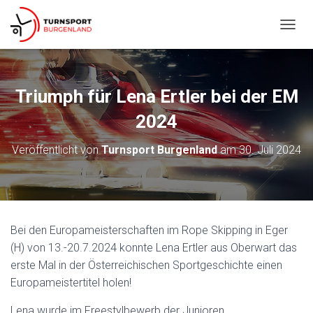
N
A
V
I
G
Triumph für Lena Ertler bei der EM
A
T
2024
I
O
Veröffentlicht von
Turnsport Burgenland
am
30. Juli 2024
N
U
M
S
C
H
Bei den Europameisterschaften im Rope Skipping in Eger
A
(H) von 13.-20.7.2024 konnte Lena Ertler aus Oberwart das
L
T
erste Mal in der Österreichischen Sportgeschichte einen
E
Europameistertitel holen!
N
Lena wurde im Freestylbewerb der Junioren