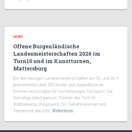
NEWS
Offene Burgenländische
Landesmeisterschaften 2026 im
Turn10 und im Kunstturnen,
Mattersburg
Bei den heurigen Landesmeisterschaften am 25. und 26.4
präsentierten über 200 Kinder und Jugendliche ihr
Können und sorgten für hochklassigen Turnsport. Der
Samstag stand ganz im Zeichen des Turn10-
Wettbewerbs. Insgesamt 155 Teilnehmerinnen und
Teilnehmer, darunter
Weiterlesen…