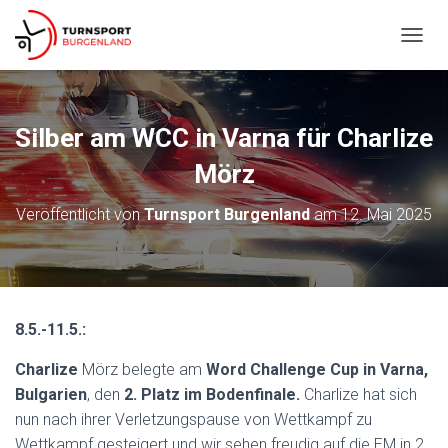
N
A
V
I
G
Silber am WCC in Varna für Charlize
A
T
Mörz
I
O
Veröffentlicht von
Turnsport Burgenland
am
12. Mai 2025
N
U
M
S
C
H
8.5.-11.5.:
A
L
Charlize
Mörz belegte am
Word Challenge Cup in Varna,
T
E
Bulgarien
, den
2. Platz im Bodenfinale.
Charlize hat sich
N
nun nach ihrer Verletzungspause von Wettkampf zu
Wettkampf gesteigert und wir sehen freudig auf die EM in 2