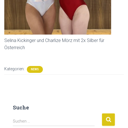
Selina Kickinger und Charlize Mörz mit 2x Silber für
Österreich
Kategorien:
NEWS
Suche
S
Suchen …
u