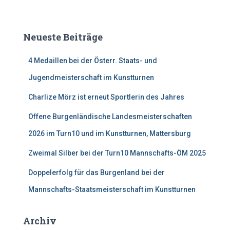
c
h
e
Neueste Beiträge
n
n
4 Medaillen bei der Österr. Staats- und
a
c
Jugendmeisterschaft im Kunstturnen
h
:
Charlize Mörz ist erneut Sportlerin des Jahres
Offene Burgenländische Landesmeisterschaften
2026 im Turn10 und im Kunstturnen, Mattersburg
Zweimal Silber bei der Turn10 Mannschafts-ÖM 2025
Doppelerfolg für das Burgenland bei der
Mannschafts-Staatsmeisterschaft im Kunstturnen
Archiv