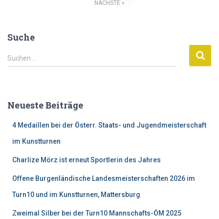
Beitragsnavigation
NÄCHSTE
Suche
S
Suchen …
u
c
h
e
Neueste Beiträge
n
n
4 Medaillen bei der Österr. Staats- und Jugendmeisterschaft
a
c
im Kunstturnen
h
Charlize Mörz ist erneut Sportlerin des Jahres
:
Offene Burgenländische Landesmeisterschaften 2026 im
Turn10 und im Kunstturnen, Mattersburg
Zweimal Silber bei der Turn10 Mannschafts-ÖM 2025