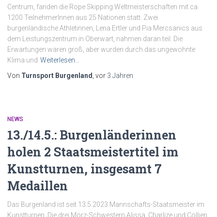
Centrum, fanden die Rope Skipping Weltmeisterschaften mit ca.
1200 TeilnehmerInnen aus 25 Nationen statt. Zwei
burgenländische Athletinnen, Lena Ertler und Pia Mercsanics aus
dem Leistungszentrum in Oberwart, nahmen daran teil. Die
Erwartungen waren groß, aber wurden durch das ungewohnte
Klima und
Weiterlesen…
Von
Turnsport Burgenland
, vor
3 Jahren
NEWS
13./14.5.: Burgenländerinnen
holen 2 Staatsmeistertitel im
Kunstturnen, insgesamt 7
Medaillen
Das Burgenland ist seit 13.5.2023 Mannschafts-Staatsmeister im
Kunstturnen. Die drei Mörz-Schwestern Alissa, Charlize und Collien