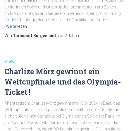
Turnerinnen. Helena Zotos konnte die Goldmedaille am Balken der
Juniorinnen holen und ist somit Juniorenmeisterin am Balken.
Im Mehrkampf gewann sie die Bronzemedaille, ein großer Erfolg
für die 14-Jährige, der gleichzeitig die Qualifikation für die
Weiterlesen…
Von
Turnsport Burgenland
, vor
2 Jahren
NEWS
Charlize Mörz gewinnt ein
Weltcupfinale und das Olympia-
Ticket !
Phantastisch: Charlize Mörz gewinnt am 10.3. 2024 in Baku das
Weltcupfinale mit ihrem persönlichen Punkterekord (13.566) und
sichert sich einen Startplatz bei Olympischen Spielen in Paris im
Juli/August. Sie schreibt damit Turngeschichte, denn sie ist die
erste Österreicherin, die ein Weltcupfinale gewinnt. Gleichzeitig ist