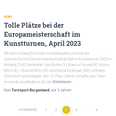
NEWS
Tolle Plätze bei der
Europameisterschaft im
Kunstturnen, April 2023
Mit dem bislang höchsten Punkteergebnis konnte die
österreichische Damenmannschaft die EM im Kunstturnen 2023 in
Antalya (TUR) bestreiten. Leni Bohle (V), Bianca Frysak(W), Alissa
Mörz (B) , Charlize Mörz (B) und Selina Kickinger (NÖ) vertraten
Österreich und belegten den 12. Platz. Damit schaffte das Team
erneut die Qualifiaktion für die
Weiterlesen…
Von
Turnsport Burgenland
, vor
3 Jahren
VORHERIGE
1
2
3
4
…
6