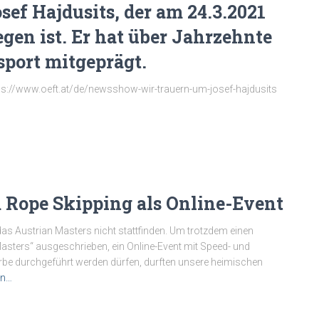
sef Hajdusits, der am 24.3.2021
gen ist. Er hat über Jahrzehnte
port mitgeprägt.
tps://www.oeft.at/de/newsshow-wir-trauern-um-josef-hajdusits
 Rope Skipping als Online-Event
s Austrian Masters nicht stattfinden. Um trotzdem einen
sters“ ausgeschrieben, ein Online-Event mit Speed- und
rbe durchgeführt werden dürfen, durften unsere heimischen
en…