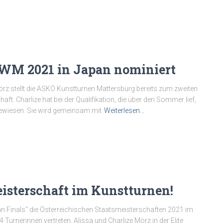
-WM 2021 in Japan nominiert
örz stellt die ASKÖ Kunstturnen Mattersburg bereits zum zweiten
ft. Charlize hat bei der Qualifikation, die über den Sommer lief,
bewiesen. Sie wird gemeinsam mit
Weiterlesen…
eisterschaft im Kunstturnen!
an Finals“ die Österreichischen Staatsmeisterschaften 2021 im
Turnerinnen vertreten, Alissa und Charlize Mörz in der Elite