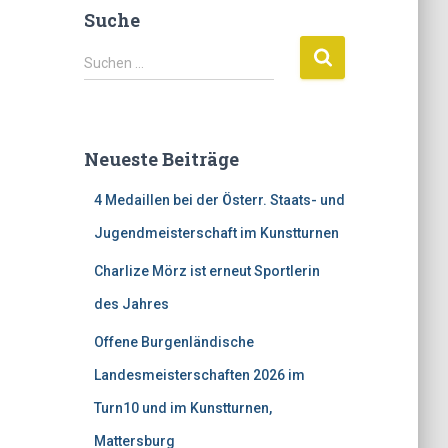
Suche
S
Suchen …
u
c
h
e
Neueste Beiträge
n
n
4 Medaillen bei der Österr. Staats- und
a
c
Jugendmeisterschaft im Kunstturnen
h
Charlize Mörz ist erneut Sportlerin
:
des Jahres
Offene Burgenländische
Landesmeisterschaften 2026 im
Turn10 und im Kunstturnen,
Mattersburg