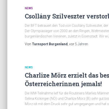
NEWS
Csollány Szilveszter versto
Der BFT betrauert den Tod von Csollány Szilveszter, der 
Der Olympiasieger von 2000 an den Ringen, Weltmeister
burgenländischen Vereinen, zuletzt in Eisenstadt. Wir wü
Von
Turnsport Burgenland
, vor
5 Jahren
NEWS
Charlize Mörz erzielt das b
Österreicherinnen jemals!
Die WM-Teilnahme lief für die Routiniers Marlies Männe
Selina Kickinger (NÖ) und Charlize Mörz (B) sehr gut bi
Mörz ist mit dem Druck sehr gut umgegangen und hat s