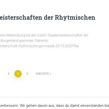
meisterschaften der Rhytmischen
ents Mattersburg bei den österr. Staatsmeisterschaften der
 Burgenland gewinnen. Näheres:
isterschaft-rhythmische-gymnastik-23.10.2020?flat
4
5
6
NÄCHSTE
erbessern. Wir gehen davon aus, dass du damit einverstanden bis