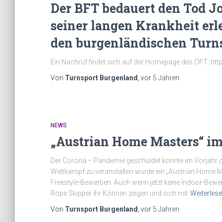
Der BFT bedauert den Tod Jo
seiner langen Krankheit erle
den burgenländischen Turns
Ein Nachruf findet sich auf der Homepage des ÖFT: ht
Von
Turnsport Burgenland
, vor
5 Jahren
NEWS
„Austrian Home Masters“ im
Der Corona – Pandemie geschuldet konnte im Vorjahr da
Wettkampf zu veranstalten wurde ein „Austrian Home Ma
Freestyle-Bewerben. Auch wenn jetzt keine Indoor-Bewe
Rope Skipper ihr Können zeigen und sich mit
Weiterles
Von
Turnsport Burgenland
, vor
5 Jahren