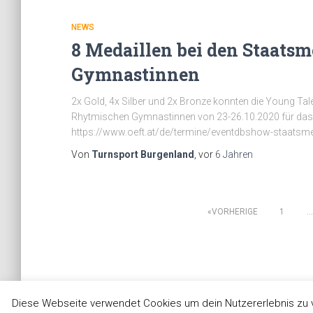
NEWS
8 Medaillen bei den Staats
Gymnastinnen
2x Gold, 4x Silber und 2x Bronze konnten die Young Tal
Rhytmischen Gymnastinnen von 23-26.10.2020 für das
https://www.oeft.at/de/termine/eventdbshow-staatsme
Von
Turnsport Burgenland
, vor
6 Jahren
VORHERIGE
1
…
Beitragsnavigation
Diese Webseite verwendet Cookies um dein Nutzererlebnis zu v